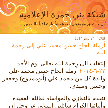
شبكة بني جمرة الإعلامية
كل ما يتعلق بقرية بني جمرة دينياً واجتماعياً - البحرين
الثلاثاء، 24 يونيو 2014
أرملة الحاج حسن محمد علي إلى رحمة
الله
إنتقلت الى رحمة الله تعالى يوم الأحد
٢٢-٦-٢٠١٤
أرملة الحاج حسن محمد علي
والدة كل من محمد علي (أبوممدوح) وجعفر
وحسن ومهدي.
نتقدم بالتعازي والمواساة لعائلة الفقيدة
وأبنائها الكرام سائلين المولى عز وجل ان