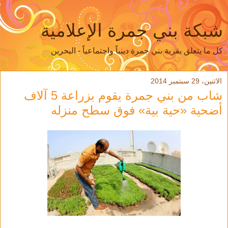
شبكة بني جمرة الإعلامية
كل ما يتعلق بقرية بني جمرة دينياً واجتماعياً - البحرين
الاثنين، 29 سبتمبر 2014
شاب من بني جمرة يقوم بزراعة 5 آلاف
أضحية «حية بية» فوق سطح منزله