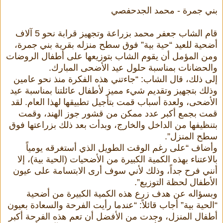
بني جمرة - محمد الجدحفصي
قام الشاب جعفر محمد بزراعة وتجهيز قرابة نحو 5 آلاف
أضحية للعيد “حية بية” فوق سطح منزله بقرية بني جمرة،
ومن المؤمل أن يقوم الشاب بتوزيعها على أطفال الروضات
والحضانات بمناسبة حلول عيد الأضحى المبارك.
إلى ذلك، قال الشاب: “جاءتني هذه الفكرة منذ نحو عامين
وذلك بتجهيز وتقديم شيء مميز لأطفال عائلتنا بمناسبة عيد
الأضحى، ولعدة أسباب قمت بتأجيل تطبيقها لهذا العام. لقد
قمت بجمع أكبر عدد ممكن من قشور جوز الهند، وقمت
بتنظيفها من الداخل والخارج، وبدأت بعد ذلك بزراعتها فوق
سطح المنزل”.
وأضاف “على رغم الوقت الطويل الذي أستغرقه يومياً
بالاعتناء بهذه الكمية الكبيرة من الأضحيات (الحية بية)، إلا
أنني فرح جداً، وذلك لأني سوف أرى الابتسامة على عيون
الأطفال لحظة التوزيع”.
وبسؤاله عن هدف زرع هذه الكمية الكبيرة من أضحية
“الحية بية” أجاب قائلاً: “عندما رأيت الفرحة والسعادة بعيون
أطفال المنزل، وجدت من الأفضل أن تعم هذه الفرحة أكبر