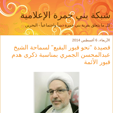
شبكة بني جمرة الإعلامية
كل ما يتعلق بقرية بني جمرة دينياً واجتماعياً - البحرين
الأربعاء، 6 أغسطس 2014
قصيدة "نحو قبور البقيع" لسماحة الشيخ
عبدالمحسن الجمري بمناسبة ذكرى هدم
قبور الأئمة