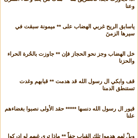
وعنا
ياسابق الريح غربي الهضاب على ** ميمونة سبقت في
سيرها الزمنَ
خل الهضاب وجز نحو الحجاز فإن ** جاوزت بالحُرة الحراء
والحزنا
قف وابكي ال رسول الله قد هدمت ** قبابهم وغدت
تستنطق الدمنا
قبور ال رسول الله دنسها ***** حقد الأولى نصبوا بغضاءهم
علنا
ويلٌ لهم هدموا تلك القباب جفاً ** ماذا ترى غيهم لو ادركوا