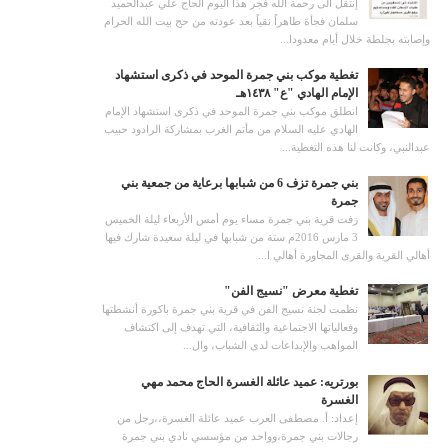
إنتقل الى رحمة الله فجر هذا اليوم الحاج علي عبدالحميد
سلمان فجأة طاهراً نقياً بعد عودته من حج بيت الله الحرام
وإصابته بجلطة خلال أيام معدودا...
تغطية موكب بني جمرة الموحد في ذكرى استشهاد
الإمام الهادي "ع" ١٤٣٨هـ
انطلق موكب بني جمرة الموحد في ذكرى استشهاد الإمام
الهادي عليه السلام من مأتم الغرب بمشاركة الرادود حبيب
عبدالنبي، وكانت لنا هذه التغطية...
بني جمرة تزف 6 من شبابها برعاية من جمعية بني
جمرة
زفت قرية بني جمرة مساء يوم أمس الأربعاء ليلة الخميس
3 مارس 2016م ستة من شبابها في ليلة سعيدة شارك فيها
أهالي القرية والقرى المجاورة أهالي ا...
تغطية معرض "نسيج الفن"
نظمت لجنة نسيج الفن في قرية بني جمرة باكورة أنشطتها
وفعالياتها الاجتماعية والثقافية، التي تهدف إلى اكتشاف
المواهب والإبداعات لدى الشباب، وال...
بورتريه: عميد عائلة الغسرة الحاج محمد مهي
الغسرة
إعداد: أ. مصطفى العرب عميد عائلة الغسرة،،رجل من
رجالات بني جمرة،وواحد من مؤسسي نادي بني جمرة