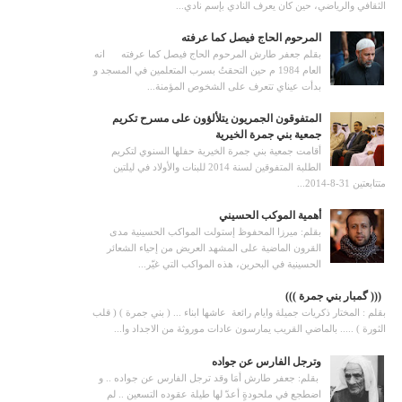
الثقافي والرياضي، حين كان يعرف النادي بإسم نادي...
المرحوم الحاج فيصل كما عرفته
بقلم جعفر طارش المرحوم الحاج فيصل كما عرفته انه
العام 1984 م حين التحقتُ بسرب المتعلمين في المسجد و
بدأت عيناي تتعرف على الشخوص المؤمنة...
المتفوقون الجمريون يتلألؤون على مسرح تكريم
جمعية بني جمرة الخيرية
أقامت جمعية بني جمرة الخيرية حفلها السنوي لتكريم
الطلبة المتفوقين لسنة 2014 للبنات والأولاد في ليلتين
متتابعتين 31-8-2014...
أهمية الموكب الحسيني
بقلم: ميرزا المحفوظ إستولت المواكب الحسينية مدى
القرون الماضية على المشهد العريض من إحياء الشعائر
الحسينية في البحرين، هذه المواكب التي غيّر...
((( گمبار بني جمرة )))
بقلم : المختار ذكريات جميلة وايام رائعة عاشها ابناء ... ( بني جمرة ) ( قلب
الثورة ) ..... بالماضي القريب يمارسون عادات موروثة من الاجداد وا...
وترجل الفارس عن جواده
بقلم: جعفر طارش أمَا وقد ترجل الفارس عن جواده .. و
اضطجع في ملحودةٍ أعدّ لها طيلة عقوده التسعين .. لم