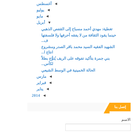
◄
أغسطس
◄
يوليو
◄
مايو
▼
أبريل
تغطية: مهدي أحمد مسباح إلى القفص الذهبي
حينما يقود الثقافة من لا يفقه أحرفها ولا فلسفتها
ف...
الشهيد الفقيه السيد محمد باقر الصدر ومشروع
انتاج ا...
بني جمرة بتأكيد تفوقه على الريف يُتوُّج بطلاً
لكأس...
الحالة الخمينية في الوسط الشيعي
◄
مارس
◄
فبراير
◄
يناير
2014
◄
إتصل بنا
الاسم