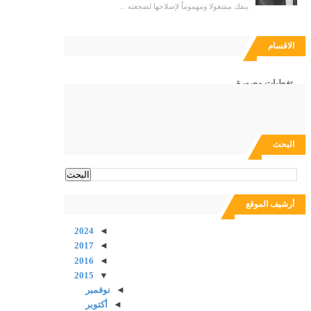
ينفك مشغولا ومهموماً لإصلاحها لضجعته ...
الاقسام
تغطيات مصورة
مقالات
البحث
أرشيف الموقع
2024
◄
2017
◄
2016
◄
2015
▼
◄
نوفمبر
◄
أكتوبر